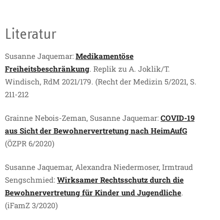
Wenn nötig, stellen die Bewohnervertreter:innen beim
zuständigen Bezirksgericht einen Antrag auf
Literatur
Überprüfung der Freiheitsbeschränkung. Im
gerichtlichen Überprüfungsverfahren vertreten sie die
Susanne Jaquemar:
Medikamentöse
Interessen des:der Bewoher:in.
Freiheitsbeschränkung
. Replik zu A. Joklik/T.
Windisch, RdM 2021/179. (Recht der Medizin 5/2021, S.
211-212
Grainne Nebois-Zeman, Susanne Jaquemar:
COVID-19
aus Sicht der Bewohnervertretung nach HeimAufG
(ÖZPR 6/2020)
Susanne Jaquemar, Alexandra Niedermoser, Irmtraud
Sengschmied:
Wirksamer Rechtsschutz durch die
Bewohnervertretung für Kinder und Jugendliche
.
(iFamZ 3/2020)