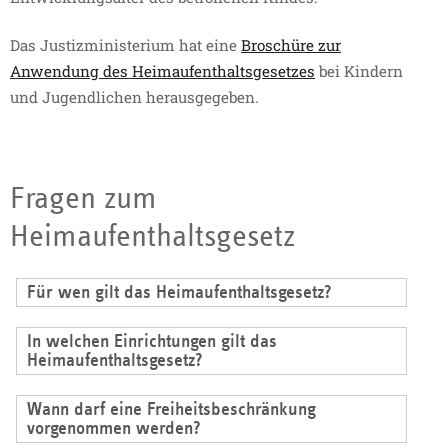
Das Justizministerium hat eine
Broschüre zur
Anwendung des Heimaufenthaltsgesetzes
bei Kindern
und Jugendlichen herausgegeben.
Fragen zum
Heimaufenthaltsgesetz
Für wen gilt das Heimaufenthaltsgesetz?
Das Heimaufenthaltsgesetz gilt für Menschen mit
In welchen Einrichtungen gilt das
intellektueller Beeinträchtigung oder psychischer
Heimaufenthaltsgesetz?
Erkrankung, die in Einrichtungen leben oder dort
Das Heimaufenthaltsgesetz gilt in Alten- und
betreut werden.
Wann darf eine Freiheitsbeschränkung
Pflegeheimen, Einrichtungen der Behindertenhilfe,
vorgenommen werden?
Einrichtungen zur Pflege und Erziehung