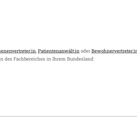
enenvertreter:in
,
Patientenanwält:in
oder
Bewohnervertreter:i
:in des Fachbereiches in Ihrem Bundesland: