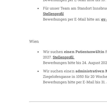
Für unser Team am Standort Innsbr
Stellenprofil
Bewerbungen per E-Mail bitte an:
ev-
Wien
Wir suchen
eine:n Patientanwält:in
f
2027.
Stellenprofil.
Bewerbungen bitte bis 24. August 20
Wir suchen
eine:n
administrative:n M
Ziegelofengasse in 1050 für 20 Woch
Bewerbungen bitte per E-Mail bis 31.