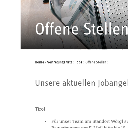
Offene Stelle
Home
›
VertretungsNetz
›
Jobs
›
Offene Stellen
›
Unsere aktuellen Jobange
Tirol
Für unser Team am Standort Wörgl 
Bewerbungen per E-Mail bitte bis 10