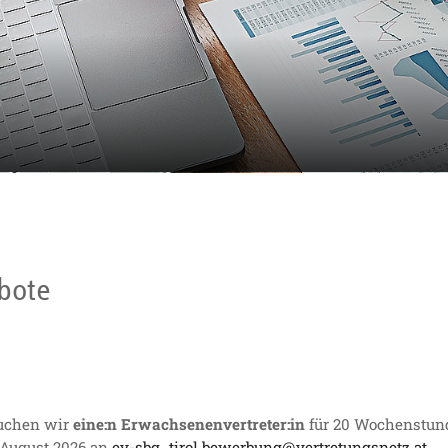
n
bote
suchen wir
eine:n Erwachsenenvertreter:in
für 20 Wochenstund
. August 2026 an
ev-sbg_tirol.bewerbung@vertretungsnetz.at