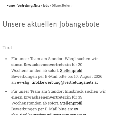
Home
›
VertretungsNetz
›
Jobs
›
Offene Stellen
›
Unsere aktuellen Jobangebote
Tirol
Für unser Team am Standort Wörgl suchen wir
eine:n Erwachsenenvertreter:in
für 20
Wochenstunden ab sofort.
Stellenprofil
Bewerbungen per E-Mail bitte bis 10. August 2026
an
ev-sbg_tirol.bewerbung@vertretungsnetz.at
Für unser Team am Standort Innsbruck suchen wir
eine:n Erwachsenenvertreter:in
für 35
Wochenstunden ab sofort.
Stellenprofil
Bewerbungen per E-Mail bitte an:
ev-
sbg_tirol.bewerbung@vertretungsnetz.at