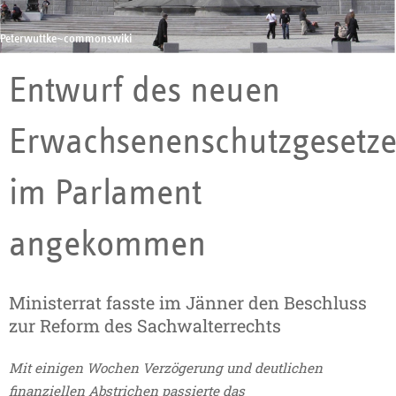
22.02.2017
Peterwuttke~commonswiki
Entwurf des neuen
Erwachsenenschutzgesetze
im Parlament
angekommen
Ministerrat fasste im Jänner den Beschluss
zur Reform des Sachwalterrechts
Mit einigen Wochen Verzögerung und deutlichen
finanziellen Abstrichen passierte das