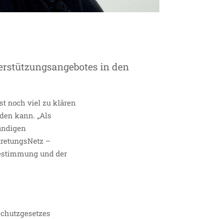
ten Kräften
erstützungsangebotes in den
t noch viel zu klären
nden kann. „Als
tändigen
tretungsNetz –
bestimmung und der
schutzgesetzes