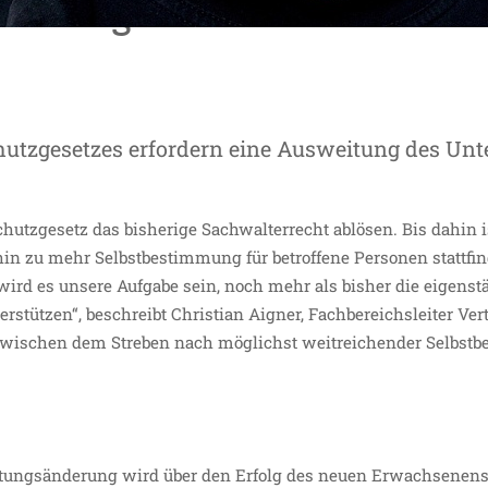
immung wird nur mit verein
hutzgesetzes erfordern eine Ausweitung des Unt
utzgesetz das bisherige Sachwalterrecht ablösen. Bis dahin is
hin zu mehr Selbstbestimmung für betroffene Personen stattfi
ird es unsere Aufgabe sein, noch mehr als bisher die eigens
tützen“, beschreibt Christian Aigner, Fachbereichsleiter Ver
 zwischen dem Streben nach möglichst weitreichender Selbst
altungsänderung wird über den Erfolg des neuen Erwachsenen