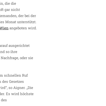
n, die die
ft gar nicht
jemanden, der bei der
es Monat unterstützt.
 Wien
angeboten wird.
arauf ausgerichtet
nd so ihre
Nachfrage, oder sie
em schnellen Ruf
n des Gesetzes
d“, so Aigner. „Die
der. Es wird höchste
n des