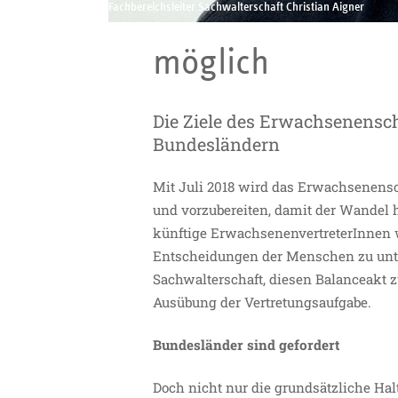
Mehr Selbstbest
Fachbereichsleiter Sachwalterschaft Christian Aigner
möglich
Die Ziele des Erwachsenensc
Bundesländern
Mit Juli 2018 wird das Erwachsenensch
und vorzubereiten, damit der Wandel 
künftige ErwachsenenvertreterInnen w
Entscheidungen der Menschen zu unters
Sachwalterschaft, diesen Balanceakt
Ausübung der Vertretungsaufgabe.
Bundesländer sind gefordert
Doch nicht nur die grundsätzliche H