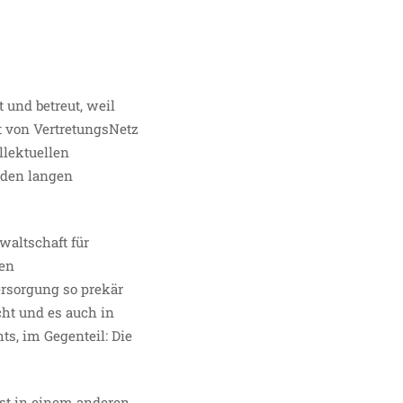
 und betreut, weil
 von VertretungsNetz
llektuellen
 den langen
nwaltschaft für
len
ersorgung so prekär
ht und es auch in
ts, im Gegenteil: Die
st in einem anderen