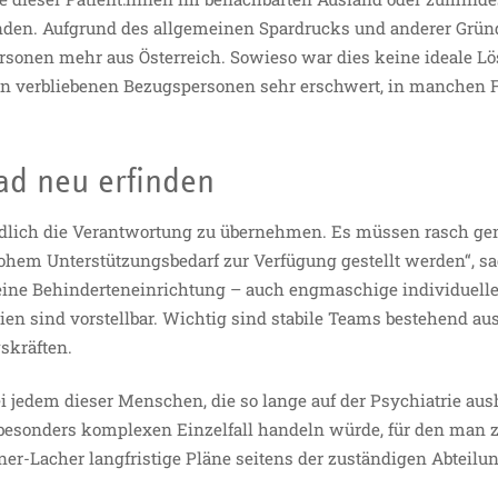
nden. Aufgrund des allgemeinen Spardrucks und anderer Grü
rsonen mehr aus Österreich. Sowieso war dies keine ideale Lö
 verbliebenen Bezugspersonen sehr erschwert, in manchen F
ad neu erfinden
endlich die Verantwortung zu übernehmen. Es müssen rasch g
hem Unterstützungsbedarf zur Verfügung gestellt werden“, sa
 eine Behinderteneinrichtung – auch engmaschige individuell
ien sind vorstellbar. Wichtig sind stabile Teams bestehend au
ngskräften.
i jedem dieser Menschen, die so lange auf der Psychiatrie au
n besonders komplexen Einzelfall handeln würde, für den man 
lner-Lacher langfristige Pläne seitens der zuständigen Abteilu