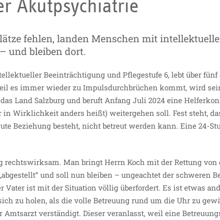
r Akutpsychiatrie
lätze fehlen, landen Menschen mit intellektuell
– und bleiben dort.
llektueller Beeinträchtigung und Pflegestufe 6, lebt über fünf
Weil es immer wieder zu Impulsdurchbrüchen kommt, wird sei
 das Land Salzburg und beruft Anfang Juli 2024 eine Helferkon
 in Wirklichkeit anders heißt) weitergehen soll. Fest steht, da
ute Beziehung besteht, nicht betreut werden kann. Eine 24-S
 rechtswirksam. Man bringt Herrn Koch mit der Rettung von 
„abgestellt“ und soll nun bleiben – ungeachtet der schweren 
Vater ist mit der Situation völlig überfordert. Es ist etwas an
h zu holen, als die volle Betreuung rund um die Uhr zu gewäh
 Amtsarzt verständigt. Dieser veranlasst, weil eine Betreuung