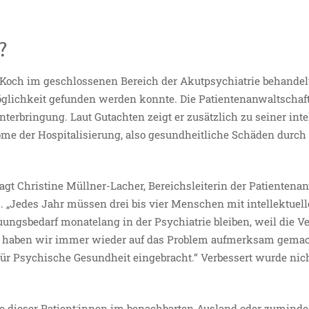
?
 Koch im geschlossenen Bereich der Akutpsychiatrie behandelt
ichkeit gefunden werden konnte. Die Patientenanwaltschaft
nterbringung. Laut Gutachten zeigt er zusätzlich zu seiner inte
me der Hospitalisierung, also gesundheitliche Schäden durch
 sagt Christine Müllner-Lacher, Bereichsleiterin der Patientena
z. „Jedes Jahr müssen drei bis vier Menschen mit intellektuel
ngsbedarf monatelang in der Psychiatrie bleiben, weil die V
n haben wir immer wieder auf das Problem aufmerksam gemac
für Psychische Gesundheit eingebracht.“ Verbessert wurde nich
 dieser Patient:innen im benachbarten Ausland oder zuminde