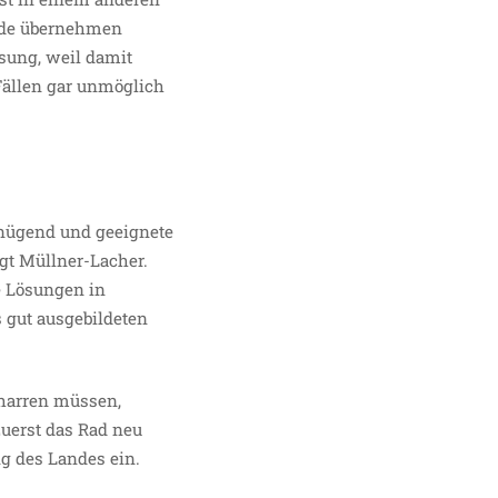
nde übernehmen
sung, weil damit
ällen gar unmöglich
enügend und geeignete
gt Müllner-Lacher.
e Lösungen in
s gut ausgebildeten
sharren müssen,
zuerst das Rad neu
ng des Landes ein.