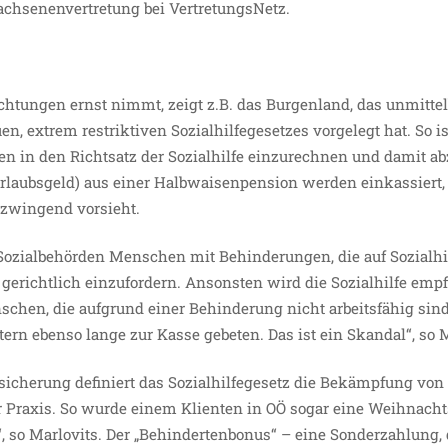
wachsenenvertretung bei VertretungsNetz.
htungen ernst nimmt, zeigt z.B. das Burgenland, das unmittel
, extrem restriktiven Sozialhilfegesetzes vorgelegt hat. So ist
 in den Richtsatz der Sozialhilfe einzurechnen und damit a
laubsgeld) aus einer Halbwaisenpension werden einkassiert,
 zwingend vorsieht.
Sozialbehörden Menschen mit Behinderungen, die auf Sozialhi
n gerichtlich einzufordern. Ansonsten wird die Sozialhilfe empf
chen, die aufgrund einer Behinderung nicht arbeitsfähig sin
ern ebenso lange zur Kasse gebeten. Das ist ein Skandal“, so M
sicherung definiert das Sozialhilfegesetz die Bekämpfung von
r Praxis. So wurde einem Klienten in OÖ sogar eine Weihnacht
“, so Marlovits. Der „Behindertenbonus“ – eine Sonderzahlung, 