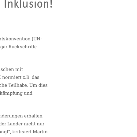
 Inklusion!
htskonvention (UN-
ogar Rückschritte
nschen mit
normiert z.B. das
che Teilhabe. Um dies
bekämpfung und
inderungen erhalten
der Länder nicht nur
gt“, kritisiert Martin