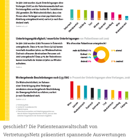
29.04.2019
Zwangsweise in der
Psychiatrie
Patientenanwaltschaft präsentiert aktuelle
Daten
Wie lange und wie häufig werden Menschen in
Österreichs psychiatrischen Einrichtungen
zwangsweise untergebracht? Und warum macht es
einen Unterschied, ob dies in Wien oder der Steiermark
geschieht? Die Patientenanwaltschaft von
VertretungsNetz präsentiert spannende Auswertungen