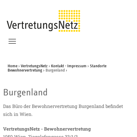
Zum Inhalt springen
Zur Suche springen
Direkt zur Seite Kontakt gehen
Menü Sichtbarkeit wechseln
Home
›
VertretungsNetz
›
Kontakt - Impressum
›
Standorte
Bewohnervertretung
›
Burgenland
›
Burgenland
Das Büro der Bewohnervertretung Burgenland befindet
sich in Wien.
VertretungsNetz - Bewohnervertretung
1050 Wien, Ziegelofengasse 33/1/3