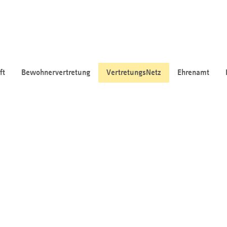
ft
Bewohnervertretung
VertretungsNetz
Ehrenamt