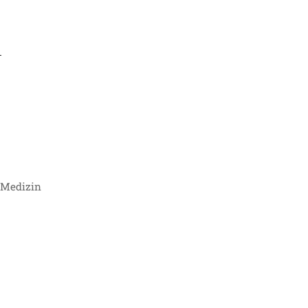
t
e Medizin