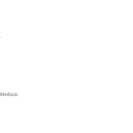
t
e Medizin