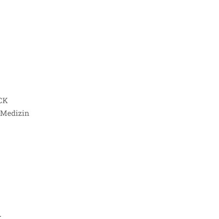
CK
e Medizin
t