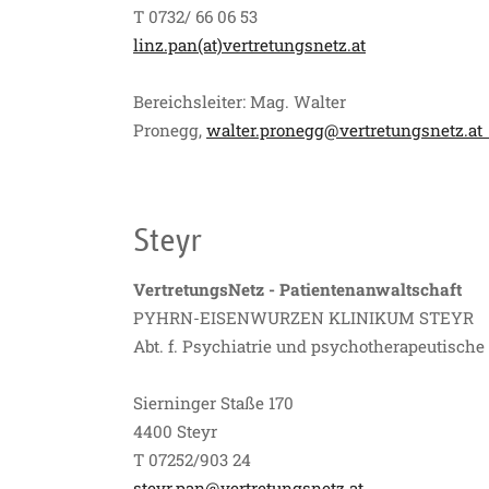
T 0732/ 66 06 53
linz.pan(at)vertretungsnetz.at
Bereichsleiter: Mag. Walter
Pronegg,
walter.pronegg@vertretungsnetz.a
Steyr
VertretungsNetz - Patientenanwaltschaft
PYHRN-EISENWURZEN KLINIKUM STEYR
Abt. f. Psychiatrie und psychotherapeutisch
Sierninger Staße 170
4400 Steyr
T 07252/903 24
steyr.pan@vertretungsnetz.at