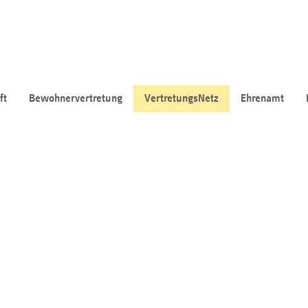
ft
Bewohnervertretung
VertretungsNetz
Ehrenamt