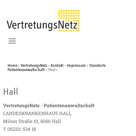
Zum Inhalt springen
Zur Suche springen
Direkt zur Seite Kontakt gehen
Menü Sichtbarkeit wechseln
Home
›
VertretungsNetz
›
Kontakt - Impressum
›
Standorte
Patientenanwaltschaft
›
Tirol
›
Hall
VertretungsNetz - Patientenanwaltschaft
LANDESKRANKENHAUS HALL
Milser Straße 10, 6060 Hall
T 05223/ 534 18